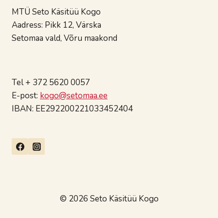
MTÜ Seto Käsitüü Kogo
Aadress: Pikk 12, Värska
Setomaa vald, Võru maakond
Tel + 372 5620 0057
E-post:
kogo@setomaa.ee
IBAN: EE292200221033452404
© 2026 Seto Käsitüü Kogo