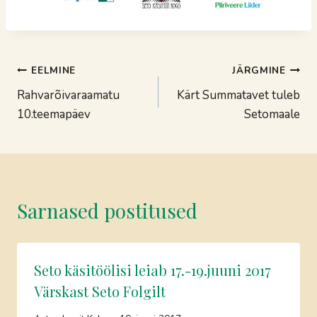
Navigeerimine
EELMINE
JÄRGMINE
Rahvarõivaraamatu
Kärt Summatavet tuleb
10.teemapäev
Setomaale
Sarnased postitused
Seto käsitöölisi leiab 17.-19.juuni 2017
Värskast Seto Folgilt