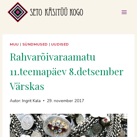
Skip
to
content
MUU
|
SÜNDMUSED
|
UUDISED
Rahvarõivaraamatu
11.teemapäev 8.detsember
Värskas
Autor:
Ingrit Kala
29. november 2017