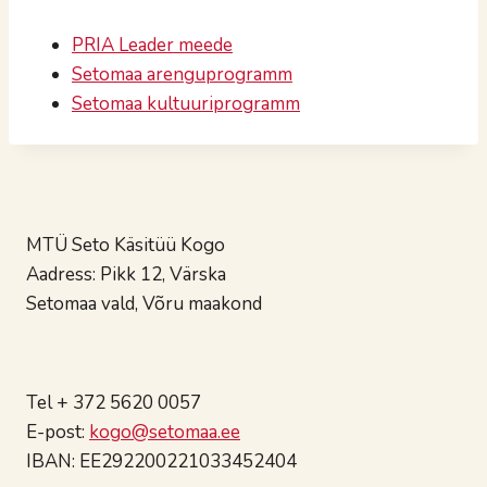
PRIA Leader meede
Setomaa arenguprogramm
Setomaa kultuuriprogramm
MTÜ Seto Käsitüü Kogo
Aadress: Pikk 12, Värska
Setomaa vald, Võru maakond
Tel + 372 5620 0057
E-post:
kogo@setomaa.ee
IBAN: EE292200221033452404