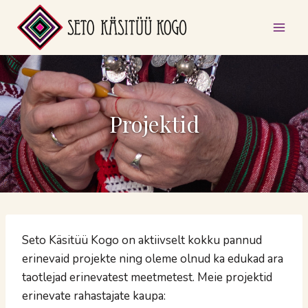
Skip
to
content
Projektid
Seto Käsitüü Kogo on aktiivselt kokku pannud
erinevaid projekte ning oleme olnud ka edukad ara
taotlejad erinevatest meetmetest. Meie projektid
erinevate rahastajate kaupa: