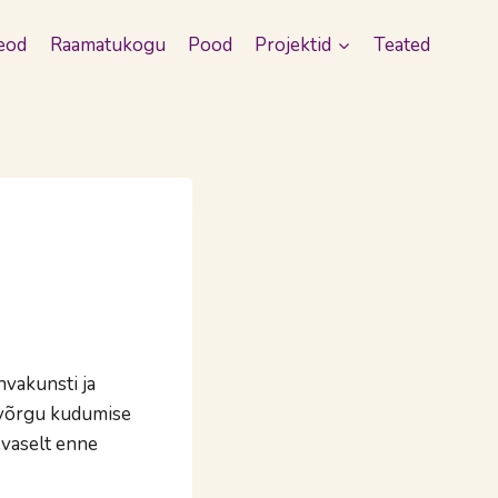
eod
Raamatukogu
Pood
Projektid
Teated
hvakunsti ja
avõrgu kudumise
evaselt enne