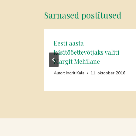
Sarnased postitused
Eesti aasta
käsitööettevõtjaks valiti
mber 2018
Margit Mehilane
Autor:
Ingrit Kala
11. oktoober 2016