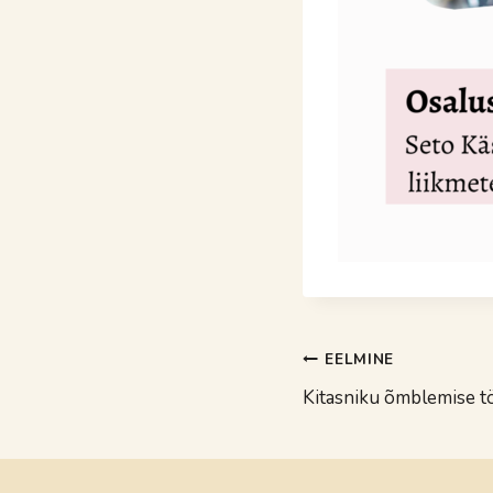
Navigeerimin
EELMINE
Kitasniku õmblemise t