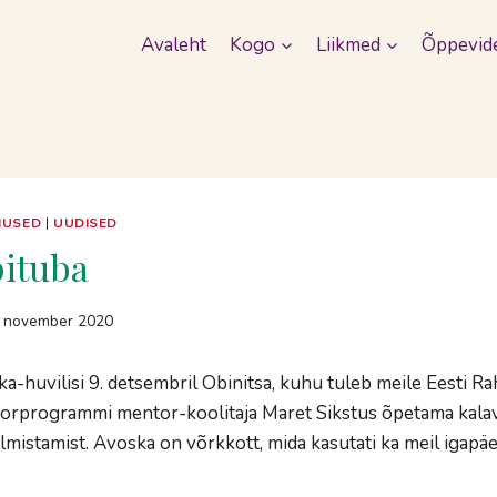
Avaleht
Kogo
Liikmed
Õppevid
MUSED
|
UUDISED
pituba
. november 2020
a-huvilisi 9. detsembril Obinitsa, kuhu tuleb meile Eesti Ra
torprogrammi mentor-koolitaja Maret Sikstus õpetama kal
lmistamist. Avoska on võrkkott, mida kasutati ka meil igapä
.