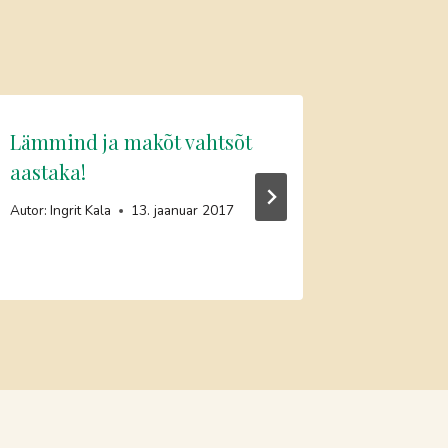
Lämmind ja makõt vahtsõt
Mardila
aastaka!
Autor:
Ingri
Autor:
Ingrit Kala
13. jaanuar 2017