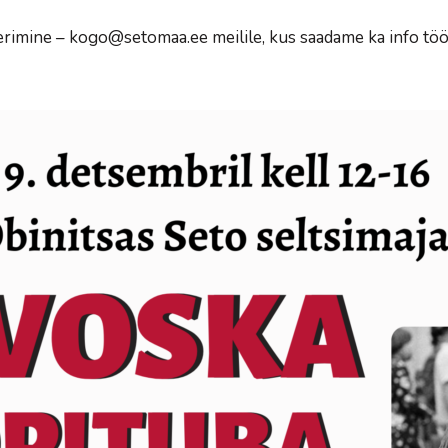
eerimine – kogo@setomaa.ee meilile, kus saadame ka info töö