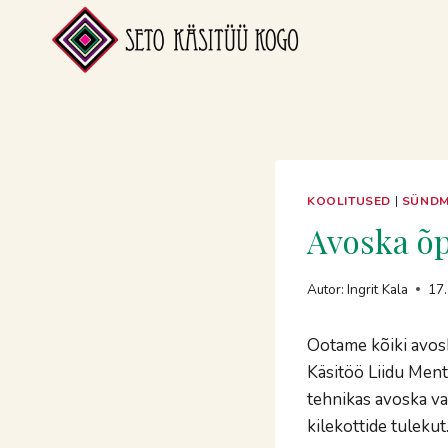
Skip
to
content
KOOLITUSED
|
SÜND
Avoska õ
Autor:
Ingrit Kala
17
Ootame kõiki avosk
Käsitöö Liidu Men
tehnikas avoska va
kilekottide tulekut